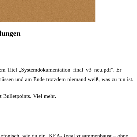
ulungen
 dem Titel „Systemdokumentation_final_v3_neu.pdf". Er
en müssen und am Ende trotzdem niemand weiß, was zu tun ist.
 Bulletpoints. Viel mehr.
r telefonisch, wie du ein IKEA-Regal zusammenbaust – ohne