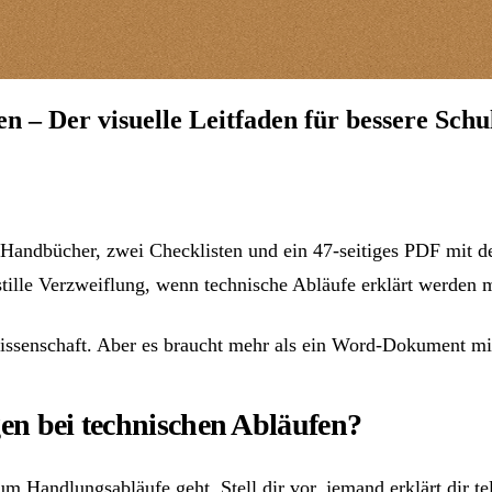
en – Der visuelle Leitfaden für bessere Sch
ei Handbücher, zwei Checklisten und ein 47-seitiges PDF mit
ese stille Verzweiflung, wenn technische Abläufe erklärt werd
issenschaft. Aber es braucht mehr als ein Word-Dokument mit
en bei technischen Abläufen?
s um Handlungsabläufe geht. Stell dir vor, jemand erklärt di